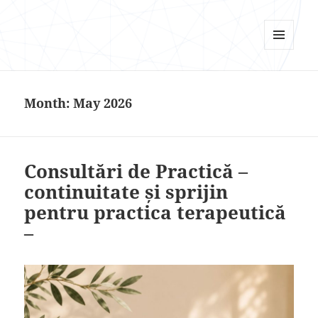
Psi Focus
MENU
AND
WIDGETS
Month:
May 2026
Consultări de Practică –
continuitate și sprijin
pentru practica terapeutică
–