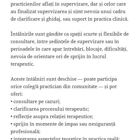
practicienilor aflați în supervizare, dar și celor care
au finalizat supervizarea și simt nevoia unui cadru
de clarificare și ghidaj, sau suport în practica clinică.
Întâlnirile sunt gândite ca spații scurte și flexibile de
consultare, între ședințele de supervizare sau în
perioadele în care apar întrebări, blocaje, dificultăți,
nevoia de orientare ori de sprijin în lucrul
terapeutic.
Aceste întâlniri sunt deschise — poate participa
orice coleg/ă practician din comunitate — și pot
oferi:
• consultare pe cazuri;
• clarificarea procesului terapeutic;
• reflecție asupra relației terapeutice;
• sprijin în momente de impas sau nesiguranță
profesională;
• integrarea aspectelor teoretice în practica reală;