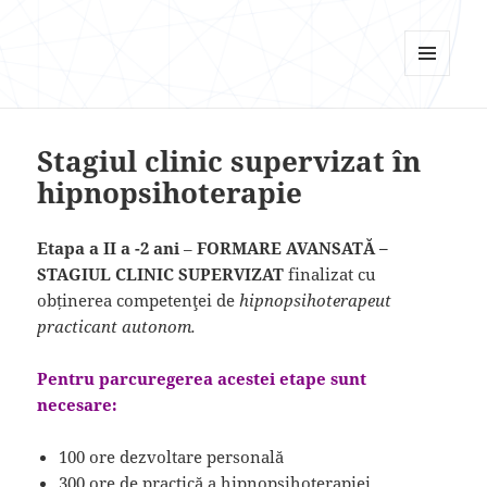
Psi Focus
MENU
AND
WIDGETS
Stagiul clinic supervizat în
hipnopsihoterapie
Etapa a II a -2 ani
–
FORMARE AVANSATĂ –
STAGIUL CLINIC SUPERVIZAT
finalizat cu
obținerea competenţei de
hipnopsihoterapeut
practicant autonom.
Pentru parcuregerea acestei etape sunt
necesare:
100 ore dezvoltare personală
300 ore de practică a hipnopsihoterapiei