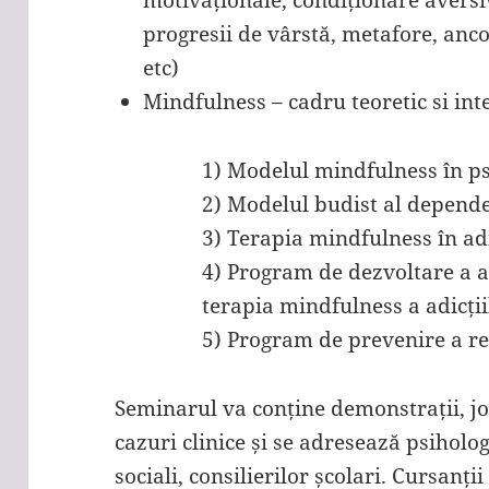
progresii de vârstă, metafore, anco
etc)
Mindfulness – cadru teoretic si inte
1) Modelul mindfulness în p
2) Modelul budist al dependen
3) Terapia mindfulness în adi
4) Program de dezvoltare a a
terapia mindfulness a adicții
5) Program de prevenire a re
Seminarul va conține demonstrații, joc
cazuri clinice și se adresează psiholog
sociali, consilierilor școlari. Cursanți