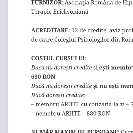
FURNIZOR
: Asociaţia Română de Hipn
Terapie Ericksoniană
ACREDITARE:
12 de credite, aviz pro
de către Colegiul Psihologilor din Ro
COSTUL CURSULUI:
Dacă nu dorești credite
și
ești membru
630 RON
Dacă nu dorești credite
și nu ești m
Dacă dorești credite:
–
membru ARHTE cu cotizația la zi –
– nemebru ARHTE – 880 RON
NUMĂR MAXIM DE PERSOANE
: Cur