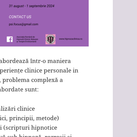
 abordează într-o maniera
xperiențe clinice personale in
te, problema complexă a
abordate sunt:
izări clinice
ici, principii, metode)
 (scripturi hipnotice
ă sub hipnoză, regresii si