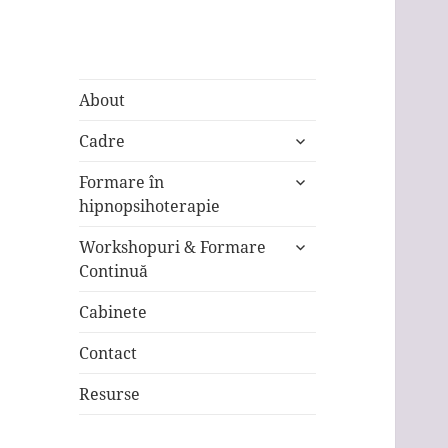
Psi Focus
Institutul pentru Tehnologii
About
Psihologice Contextuale
expand
Cadre
child
expand
menu
Formare în
child
hipnopsihoterapie
menu
expand
Workshopuri & Formare
child
Continuă
menu
Cabinete
Contact
Resurse