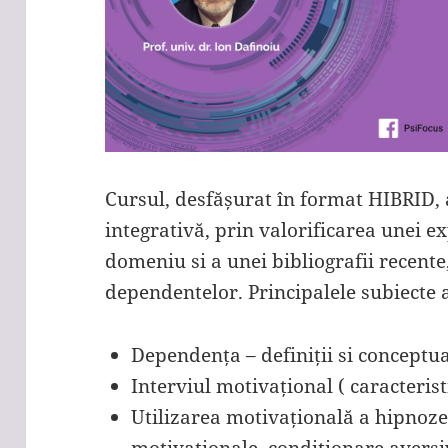
Cursul, desfășurat în format HIBRID,
integrativă, prin valorificarea unei e
domeniu si a unei bibliografii recen
dependentelor. Principalele subiecte 
Dependența – definiții si conceptual
Interviul motivațional ( caracterist
Utilizarea motivațională a hipnozei
motivaționale, condiționare aversiv