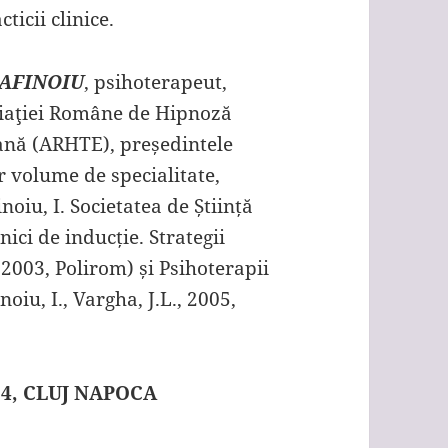
ticii clinice.
DAFINOIU
, psihoterapeut,
ciaţiei Române de Hipnoză
iană (ARHTE), președintele
 volume de specialitate,
noiu, I. Societatea de Știință
ici de inducție. Strategii
, 2003, Polirom) și Psihoterapii
noiu, I., Vargha, J.L., 2005,
024, CLUJ NAPOCA