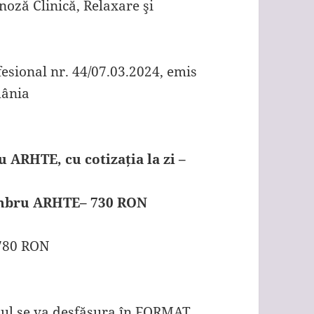
oză Clinică, Relaxare şi
fesional nr. 44/07.03.2024, emis
mânia
 ARHTE, cu cotizația la zi –
embru ARHTE– 730 RON
 780 RON
sul se va desfășura în FORMAT