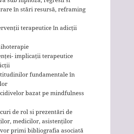
rare în stări resursă, reframing
rvenții terapeutice în adicții
sihoterapie
ței- implicații terapeutice
cții
titudinilor fundamentale în
lor
cidivelor bazat pe mindfulness
uri de rol si prezentări de
ilor, medicilor, asistenților
i vor primi bibliografia asociată