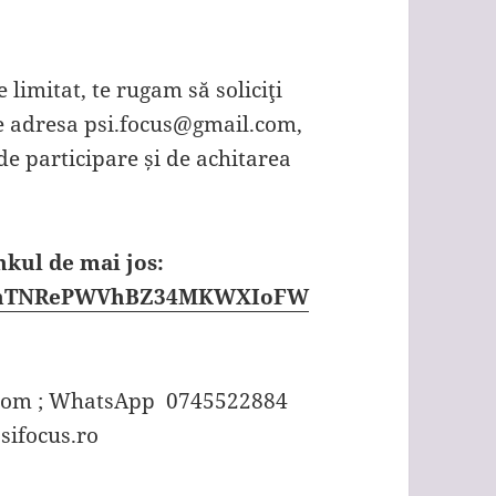
 limitat, te rugam să soliciţi
pe adresa psi.focus@gmail.com,
e participare și de achitarea
nkul de mai jos:
d/1xnTNRePWVhBZ34MKWXIoFW
l.com ; WhatsApp 0745522884
sifocus.ro