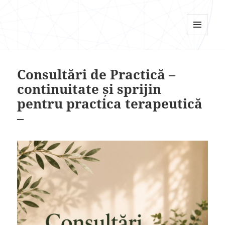
Psi Focus
MENU
AND
WIDGETS
Consultări de Practică –
continuitate și sprijin
pentru practica terapeutică
–