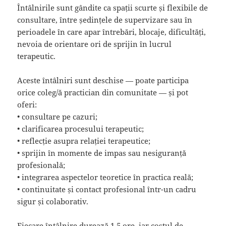
Întâlnirile sunt gândite ca spații scurte și flexibile de
consultare, între ședințele de supervizare sau în
perioadele în care apar întrebări, blocaje, dificultăți,
nevoia de orientare ori de sprijin în lucrul
terapeutic.
Aceste întâlniri sunt deschise — poate participa
orice coleg/ă practician din comunitate — și pot
oferi:
• consultare pe cazuri;
• clarificarea procesului terapeutic;
• reflecție asupra relației terapeutice;
• sprijin în momente de impas sau nesiguranță
profesională;
• integrarea aspectelor teoretice în practica reală;
• continuitate și contact profesional într-un cadru
sigur și colaborativ.
Fiecare întâlnire durează 1,5 ore, iar costul de