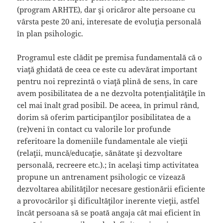
(program ARHTE), dar şi oricăror alte persoane cu
vârsta peste 20 ani, interesate de evoluţia personală
în plan psihologic.
Programul este clădit pe premisa fundamentală că o
viaţă ghidată de ceea ce este cu adevărat important
pentru noi reprezintă o viaţă plină de sens, în care
avem posibilitatea de a ne dezvolta potenţialităţile în
cel mai înalt grad posibil. De aceea, în primul rând,
dorim să oferim participanţilor posibilitatea de a
(re)veni în contact cu valorile lor profunde
referitoare la domeniile fundamentale ale vieţii
(relaţii, muncă/educaţie, sănătate şi dezvoltare
personală, recreere etc.).; în acelaşi timp activitatea
propune un antrenament psihologic ce vizează
dezvoltarea abilităţilor necesare gestionării eficiente
a provocărilor şi dificultăţilor inerente vieţii, astfel
încât persoana să se poată angaja cât mai eficient în