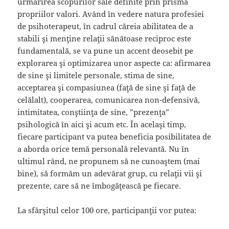
urmărirea scopurilor sale definite prin prisma
propriilor valori. Având în vedere natura profesiei
de psihoterapeut, în cadrul căreia abilitatea de a
stabili şi menţine relaţii sănătoase reciproc este
fundamentală, se va pune un accent deosebit pe
explorarea şi optimizarea unor aspecte ca: afirmarea
de sine şi limitele personale, stima de sine,
acceptarea şi compasiunea (faţă de sine şi faţă de
celălalt), cooperarea, comunicarea non-defensivă,
intimitatea, conştiinţa de sine, ”prezenţa”
psihologică în aici şi acum etc. În acelaşi timp,
fiecare participant va putea beneficia posibilitatea de
a aborda orice temă personală relevantă. Nu în
ultimul rând, ne propunem să ne cunoaştem (mai
bine), să formăm un adevărat grup, cu relaţii vii şi
prezente, care să ne îmbogăţească pe fiecare.
La sfârşitul celor 100 ore, participanţii vor putea: