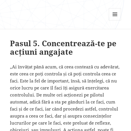
Psi Focus
MENU
AND
WIDGETS
Pasul 5. Concentrează-te pe
acțiuni angajate
„Ai învățat până acum, că ceea contează cu adevărat,
este ceea ce poți controla și că poți controla ceea ce
faci. Este la fel de important, însă, să înțelegi, că nu
orice lucru pe care îl faci îți asigură exercitarea
controlului. De multe ori acționezi pe pilotul
automat, adică fără a sta pe gânduri la ce faci, cum
faci și de ce faci, iar când procedezi astfel, controlul
asupra a ceea ce faci, dar și asupra consecințelor
lucrurilor pe care le faci, este preluat de reflexe,
obiceiuri, sau impulsuri. A acționa astfel, poate fi