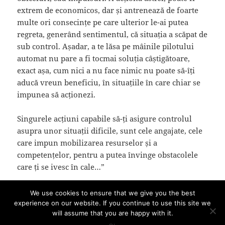
extrem de economicos, dar și antrenează de foarte
multe ori consecințe pe care ulterior le-ai putea
regreta, generând sentimentul, că situația a scăpat de
sub control. Așadar, a te lăsa pe mâinile pilotului
automat nu pare a fi tocmai soluția câștigătoare,
exact așa, cum nici a nu face nimic nu poate să-îți
aducă vreun beneficiu, în situațiile în care chiar se
impunea să acționezi.
Singurele acțiuni capabile să-ți asigure controlul
asupra unor situații dificile, sunt cele angajate, cele
care impun mobilizarea resurselor și a
competențelor, pentru a putea învinge obstacolele
care ți se ivesc în cale…”
Pasul 5. Concentrează-te pe acțiuni angajate
We use cookies to ensure that we give you the best
experience on our website. If you continue to use this site we
will assume that you are happy with it.