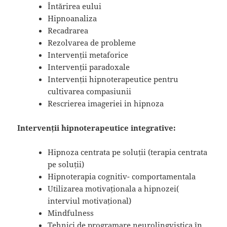
Întărirea eului
Hipnoanaliza
Recadrarea
Rezolvarea de probleme
Intervenții metaforice
Intervenții paradoxale
Intervenții hipnoterapeutice pentru
cultivarea compasiunii
Rescrierea imageriei in hipnoza
Intervenții hipnoterapeutice integrative:
Hipnoza centrata pe soluții (terapia centrata
pe soluții)
Hipnoterapia cognitiv- comportamentala
Utilizarea motivaționala a hipnozei(
interviul motivațional)
Mindfulness
Tehnici de programare neurolingvistica în