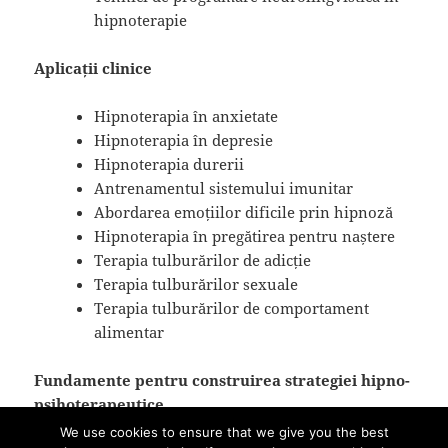
hipnoterapie
Aplicații clinice
Hipnoterapia în anxietate
Hipnoterapia în depresie
Hipnoterapia durerii
Antrenamentul sistemului imunitar
Abordarea emoțiilor dificile prin hipnoză
Hipnoterapia în pregătirea pentru naștere
Terapia tulburărilor de adicție
Terapia tulburărilor sexuale
Terapia tulburărilor de comportament
alimentar
Fundamente pentru construirea strategiei hipno-
psihoterapeutice
Etica și responsabilitate în hipnoterapie
We use cookies to ensure that we give you the best