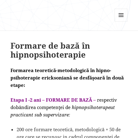
Psi Focus
MENU
AND
WIDGETS
Formare de bază în
hipnopsihoterapie
Formarea teoretică-metodologică în hipno-
psihoterapie ericksoniană se desfăşoară în două
etape:
Etapa I -2 ani – FORMARE DE BAZĂ –
respectiv
dobândirea competenţei de
hipnopsihoterapeut
practicant sub supervizare:
200 ore formare teoretică, metodologică + 50 de
ore care se recunosc in cadrul componentei de