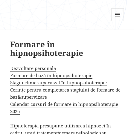
Psi Focus
MENU
AND
WIDGETS
Formare în
hipnopsihoterapie
Dezvoltare personală
Formare de bază în hipnopsihoterapie
Stagiu clinic supervizat în hipnopsihoterapie
Cerințe pentru completarea stagiului de formare de
bază/supervizare
Calendar cursuri de formare în hipnopsihoterapie
2026
Hipnoterapia presupune utilizarea hipnozei în
cadrul unui tratament/demers psihologic sau