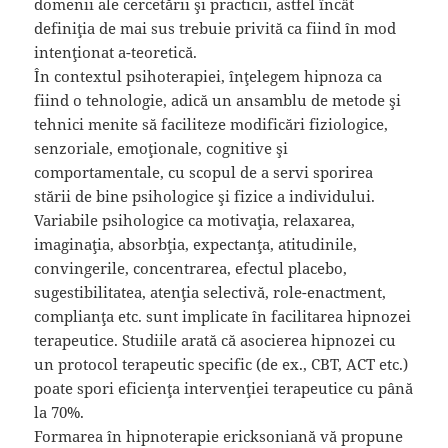
domenii ale cercetării şi practicii, astfel încât
definiţia de mai sus trebuie privită ca fiind în mod
intenţionat a-teoretică.
În contextul psihoterapiei, înţelegem hipnoza ca
fiind o tehnologie, adică un ansamblu de metode şi
tehnici menite să faciliteze modificări fiziologice,
senzoriale, emoţionale, cognitive şi
comportamentale, cu scopul de a servi sporirea
stării de bine psihologice şi fizice a individului.
Variabile psihologice ca motivaţia, relaxarea,
imaginaţia, absorbţia, expectanţa, atitudinile,
convingerile, concentrarea, efectul placebo,
sugestibilitatea, atenţia selectivă, role-enactment,
complianţa etc. sunt implicate în facilitarea hipnozei
terapeutice. Studiile arată că asocierea hipnozei cu
un protocol terapeutic specific (de ex., CBT, ACT etc.)
poate spori eficienţa intervenţiei terapeutice cu până
la 70%.
Formarea în hipnoterapie ericksoniană vă propune