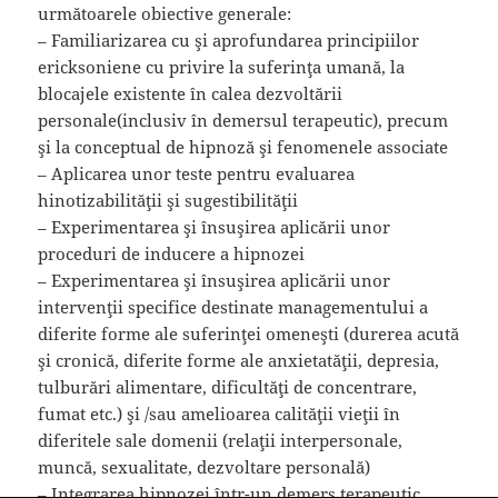
următoarele obiective generale:
– Familiarizarea cu şi aprofundarea principiilor
ericksoniene cu privire la suferinţa umană, la
blocajele existente în calea dezvoltării
personale(inclusiv în demersul terapeutic), precum
şi la conceptual de hipnoză şi fenomenele associate
– Aplicarea unor teste pentru evaluarea
hinotizabilităţii şi sugestibilităţii
– Experimentarea şi însuşirea aplicării unor
proceduri de inducere a hipnozei
– Experimentarea şi însuşirea aplicării unor
intervenţii specifice destinate managementului a
diferite forme ale suferinţei omeneşti (durerea acută
şi cronică, diferite forme ale anxietatăţii, depresia,
tulburări alimentare, dificultăţi de concentrare,
fumat etc.) şi /sau amelioarea calităţii vieţii în
diferitele sale domenii (relaţii interpersonale,
muncă, sexualitate, dezvoltare personală)
– Integrarea hipnozei într-un demers terapeutic