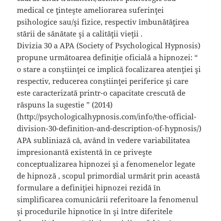
medical ce ţinteşte ameliorarea suferinţei
psihologice sau/şi fizice, respectiv îmbunătăţirea
stării de sănătate şi a calităţii vieţii .
Divizia 30 a APA (Society of Psychological Hypnosis)
propune următoarea definiţie oficială a hipnozei: “
o stare a conştiinţei ce implică focalizarea atenţiei şi
respectiv, reducerea conştiinţei periferice şi care
este caracterizată printr-o capacitate crescută de
răspuns la sugestie ” (2014)
(http://psychologicalhypnosis.com/info/the-official-
division-30-definition-and-description-of-hypnosis/)
APA subliniază că, având în vedere variabilitatea
impresionantă existentă în ce priveşte
conceptualizarea hipnozei şi a fenomenelor legate
de hipnoză , scopul primordial urmărit prin această
formulare a definiţiei hipnozei rezidă în
simplificarea comunicării referitoare la fenomenul
şi procedurile hipnotice în şi între diferitele