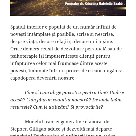
Spațiul interior e populat de un număr infinit de
povești întâmplate și posibile, scrise și nescrise,
despre viață, despre relații și despre noi înșine.
Orice demers reușit de dezvoltare personală sau de
psihoterapie își împuternicește clienții pentru
înfăptuirea celor mai frumoase dintre aceste
povești, îmbinate într-un proces de creație migălos:
capodopera devenirii noastre.
Cine și cum alege povestea pentru tine? Unde e
acasă? Cum făurim evoluția noastră? De unde luăm
resursele? Cum le utilizăm? Și provocările?
Modelul transei generative elaborat de
Stephen Gilligan aduce și dezvoltă mai departe
principiul Ericksonian al utilizării într-un cadru