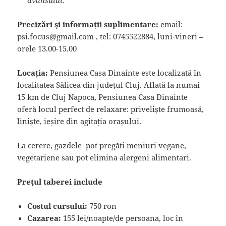
Precizări şi informații suplimentare:
email:
psi.focus@gmail.com , tel: 0745522884, luni-vineri –
orele 13.00-15.00
Locația:
Pensiunea Casa Dinainte este localizată în
localitatea Sălicea din județul Cluj. Aflată la numai
15 km de Cluj Napoca, Pensiunea Casa Dinainte
oferă locul perfect de relaxare: priveliște frumoasă,
liniște, ieșire din agitația orașului.
La cerere, gazdele pot pregăti meniuri vegane,
vegetariene sau pot elimina alergeni alimentari.
Prețul taberei include
Costul cursului:
750 ron
Cazarea:
155 lei/noapte/de persoana, loc în