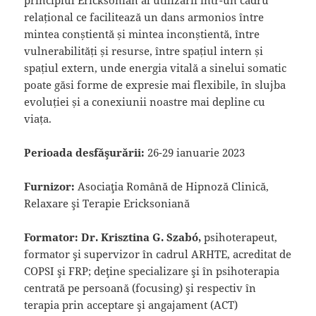
relațional ce facilitează un dans armonios între
mintea conștientă și mintea inconștientă, între
vulnerabilități și resurse, între spațiul intern și
spațiul extern, unde energia vitală a sinelui somatic
poate găsi forme de expresie mai flexibile, în slujba
evoluției și a conexiunii noastre mai depline cu
viața.
Perioada desfăşurării:
26-29 ianuarie 2023
Furnizor:
Asociaţia Română de Hipnoză Clinică,
Relaxare şi Terapie Ericksoniană
Formator: Dr. Krisztina G. Szabó,
psihoterapeut,
formator şi supervizor în cadrul ARHTE, acreditat de
COPSI şi FRP; deţine specializare şi în psihoterapia
centrată pe persoană (focusing) şi respectiv în
terapia prin acceptare şi angajament (ACT)