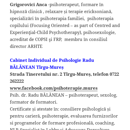
Grigorovici Anca
-psihoterapeut, formare în
hipnoză clinică , relaxare și terapie ericksoniană,
specializări în psihoterapia familiei, psihoterapia
copilului (Focusing Oriented – as part of Centred and
Experienţial-Child Psychotherapy), psihosexologie,
acreditat de COPSI şi FRP, membru în consiliul
director ARHTE
Cabinet Individual de Psihologie Radu
BĂLĂNEAN Tîrgu-Mureș
Strada Tineretului nr. 2 Tîrgu-Mureș, telefon 0722
262222
www.facebook.com/psihoterapie.
mures
Psih. dr. Radu BĂLĂNEAN – psihoterapeut, sexolog,
formator de formatori.
Certificate și atestate în: consiliere psihologică și
pentru carieră, psihoterapie, evaluarea furnizorilor
si programelor de formare profesională, coaching,
NLP, Specialist în Lobby și Advocacy; Dezvoltare