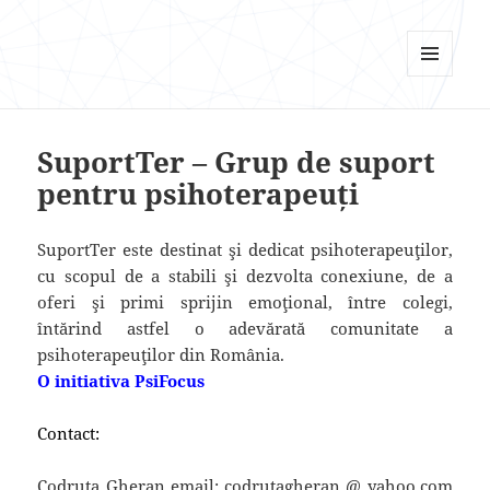
Psi Focus
MENU
AND
WIDGETS
SuportTer – Grup de suport
pentru psihoterapeuți
SuportTer este destinat şi dedicat psihoterapeuţilor,
cu scopul de a stabili şi dezvolta conexiune, de a
oferi şi primi sprijin emoţional, între colegi,
întărind astfel o adevărată comunitate a
psihoterapeuţilor din România.
O initiativa PsiFocus
Contact:
Codruta Gheran email: codrutagheran @ yahoo.com