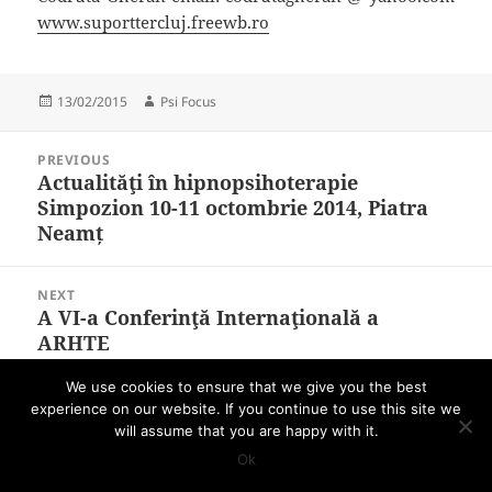
www.suporttercluj.freewb.ro
Posted
13/02/2015
Author
Psi Focus
on
Post
PREVIOUS
navigation
Actualităţi în hipnopsihoterapie
Previous
Simpozion 10-11 octombrie 2014, Piatra
post:
Neamț
NEXT
A VI-a Conferinţă Internaţională a
Next
ARHTE
post:
We use cookies to ensure that we give you the best
Proudly powered by WordPress
experience on our website. If you continue to use this site we
will assume that you are happy with it.
Ok